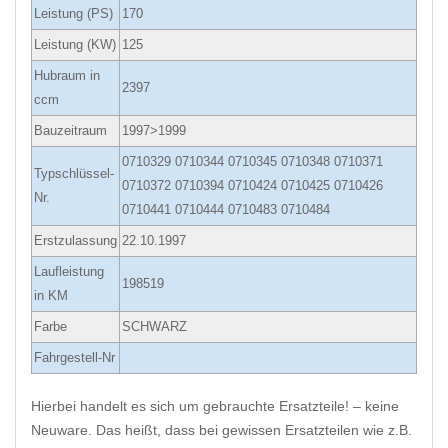
Leistung (PS)
170
Leistung (KW)
125
Hubraum in
2397
ccm
Bauzeitraum
1997>1999
0710329 0710344 0710345 0710348 0710371
Typschlüssel-
0710372 0710394 0710424 0710425 0710426
Nr.
0710441 0710444 0710483 0710484
Erstzulassung
22.10.1997
Laufleistung
198519
in KM
Farbe
SCHWARZ
Fahrgestell-Nr
Hierbei handelt es sich um gebrauchte Ersatzteile! – keine
Neuware. Das heißt, dass bei gewissen Ersatzteilen wie z.B.