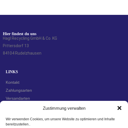
Hier findest du uns
Hagl Recycling GmbH & Co. KG
Pittersdorf 13
84104 Rudelzhausen
LINKS
Kontakt
Zahlungsarten
Versandarten
Widerrufsbelehrung
Zustimmung verwalten
AGBs
Wir verwenden Cookies, um unsere Website zu optimieren und Inhalte
Datenschutzerklärung
bereitzustellen..