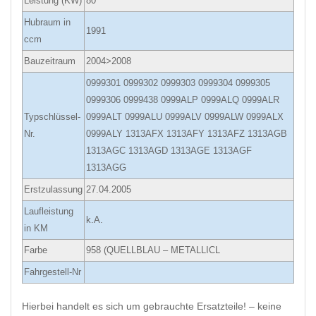
Leistung (KW)
80
Hubraum in
1991
ccm
Bauzeitraum
2004>2008
0999301 0999302 0999303 0999304 0999305
0999306 0999438 0999ALP 0999ALQ 0999ALR
Typschlüssel-
0999ALT 0999ALU 0999ALV 0999ALW 0999ALX
Nr.
0999ALY 1313AFX 1313AFY 1313AFZ 1313AGB
1313AGC 1313AGD 1313AGE 1313AGF
1313AGG
Erstzulassung
27.04.2005
Laufleistung
k.A.
in KM
Farbe
958 (QUELLBLAU – METALLICL
Fahrgestell-Nr
Hierbei handelt es sich um gebrauchte Ersatzteile! – keine