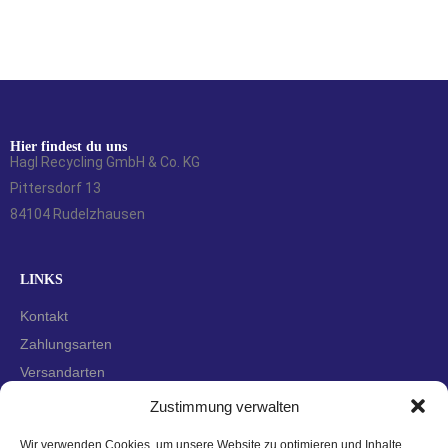
Hier findest du uns
Hagl Recycling GmbH & Co. KG
Pittersdorf 13
84104 Rudelzhausen
LINKS
Kontakt
Zahlungsarten
Versandarten
Widerrufsbelehrung
Zustimmung verwalten
AGBs
Wir verwenden Cookies, um unsere Website zu optimieren und Inhalte