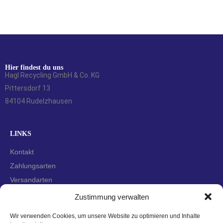
Hier findest du uns
Hagl Recycling GmbH & Co. KG
Pittersdorf 13
84104 Rudelzhausen
LINKS
Kontakt
Zahlungsarten
Versandarten
Widerrufsbelehrung
Zustimmung verwalten
AGBs
Wir verwenden Cookies, um unsere Website zu optimieren und Inhalte
Datenschutzerklärung