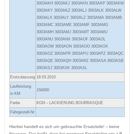
3003AKH 3003AKJ 3003AKN 3003AKP 3003AKW
3003AKY 3003AKZ 3003ALJ 3003ALK 3003ALW
3003ALX 3003ALY 3003ALZ 3003AMA 3003AMB
3003AMC 3003AME 3003AMF 3003AMG
3003AMH 3003AMJ 3003AMT 3003AMU
3003ANU 3003ANX 3003AOF 3003AOL
3003AOM 3003AON 3003AOO 3003AOX
3003AOZ 3003APR 3003APU 3003APZ 3003AQC
3003AQE 3003AQH 3003ARZ 3003ASA 3003ASB
3003ASJ 3003ASK 3003ASL
Erstzulassung
18.03.2010
Laufleistung
156000
in KM
Farbe
KGN – LACKIERUNG BOURRASQUE
Fahrgestell-Nr
Hierbei handelt es sich um gebrauchte Ersatzteile! – keine
Neuware. Das heißt, dass bei gewissen Ersatzteilen wie z.B.