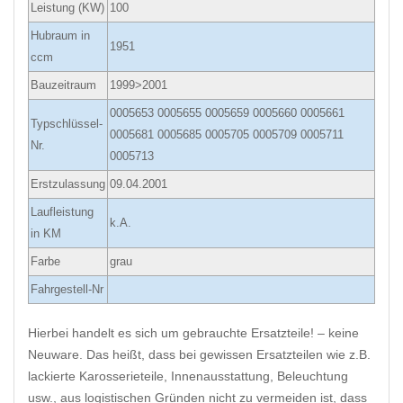
Leistung (KW)
100
Hubraum in
1951
ccm
Bauzeitraum
1999>2001
0005653 0005655 0005659 0005660 0005661
Typschlüssel-
0005681 0005685 0005705 0005709 0005711
Nr.
0005713
Erstzulassung
09.04.2001
Laufleistung
k.A.
in KM
Farbe
grau
Fahrgestell-Nr
Hierbei handelt es sich um gebrauchte Ersatzteile! – keine
Neuware. Das heißt, dass bei gewissen Ersatzteilen wie z.B.
lackierte Karosserieteile, Innenausstattung, Beleuchtung
usw., aus logistischen Gründen nicht zu vermeiden ist, dass