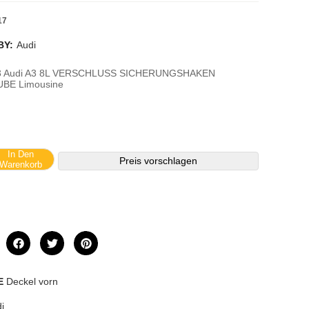
17
BY:
Audi
 A3 Audi A3 8L VERSCHLUSS SICHERUNGSHAKEN
E Limousine
In Den
Preis vorschlagen
Warenkorb
E
Deckel vorn
i