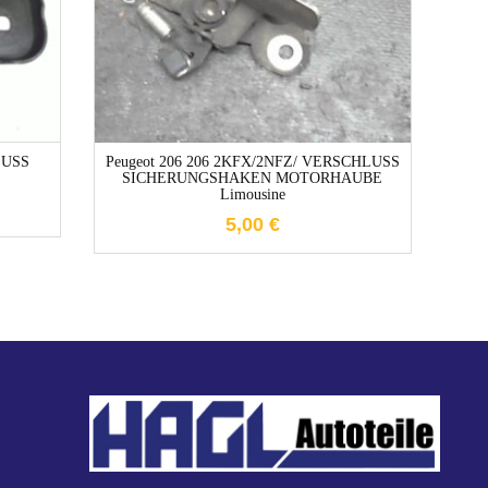
1-3 Werktage
LUSS
Peugeot 206 206 2KFX/2NFZ/ VERSCHLUSS
SICHERUNGSHAKEN MOTORHAUBE
V
Limousine
5,00
€