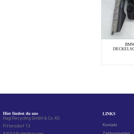
1-3 Werktage
VW Polo Polo 9 N SICHERUNGSHAKEN
BMW 
Limousine
DECKELSC
3,90
€
Hier findest du uns
LINKS
Hagl Recycling GmbH & Co. KG
Kontakt
Pittersdorf 13
Zahlungsarten
84104 Rudelzhausen