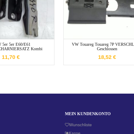
1-3 Werktage
1-3 Werktage
5er 5er E60/E61
VW Touareg Touareg 7P VERSCH
HARNIERSATZ Kombi
Geschlossen
11,70
€
18,52
€
MEIN KUNDENKONTO
Wunschliste
Kasse