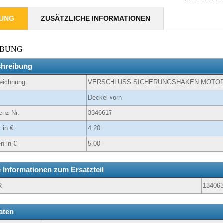
BUNG
ZUSÄTZLICHE INFORMATIONEN
IBUNG
chreibung
zeichnung
VERSCHLUSS SICHERUNGSHAKEN MOTO
Deckel vorn
enz Nr.
3346617
 in €
4.20
n in €
5.00
e Informationen zum Ersatzteil
R
13406
aten