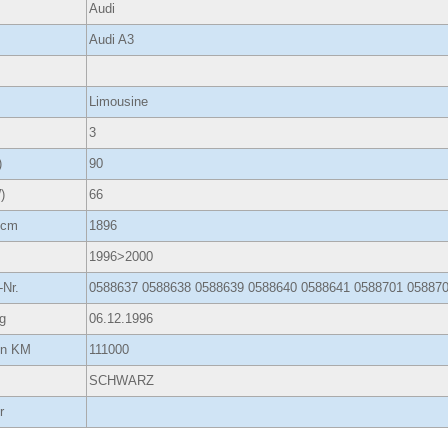
Audi
Audi A3
Limousine
3
)
90
)
66
ccm
1896
1996>2000
-Nr.
0588637 0588638 0588639 0588640 0588641 0588701 05887
g
06.12.1996
 in KM
111000
SCHWARZ
r