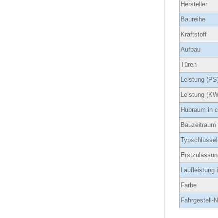
Hersteller
Baureihe
Kraftstoff
Aufbau
Türen
Leistung (PS
Leistung (KW
Hubraum in 
Bauzeitraum
Typschlüssel
Erstzulassun
Laufleistung
Farbe
Fahrgestell-N